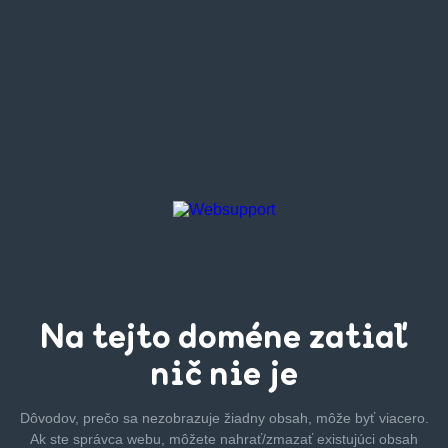
Na tejto
doméne zatiaľ
nič nie je
Dôvodov, prečo sa nezobrazuje žiadny obsah, môže byť
viacero.
Ak ste správca webu, môžete nahrať/zmazať
existujúci obsah